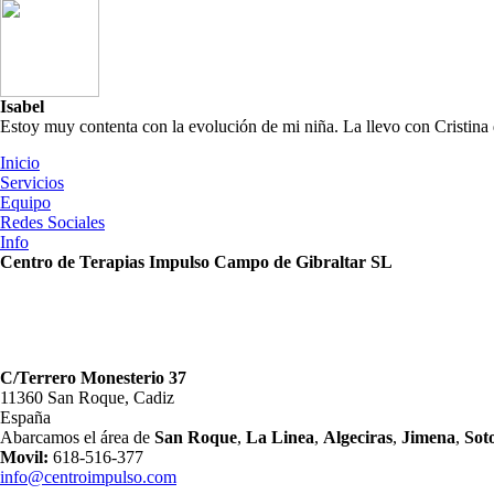
Isabel
Estoy muy contenta con la evolución de mi niña. La llevo con Cristina
Inicio
Servicios
Equipo
Redes Sociales
Info
Centro de Terapias Impulso Campo de Gibraltar SL
C/Terrero Monesterio 37
11360 San Roque, Cadiz
España
Abarcamos el área de
San Roque
,
La Linea
,
Algeciras
,
Jimena
,
Sot
Movil:
618-516-377
info@centroimpulso.com