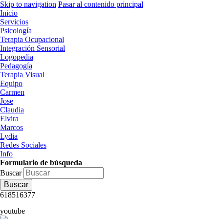
Skip to navigation
Pasar al contenido principal
Inicio
Servicios
Psicología
Terapia Ocupacional
Integración Sensorial
Logopedia
Pedagogía
Terapia Visual
Equipo
Carmen
Jose
Claudia
Elvira
Marcos
Lydia
Redes Sociales
Info
Formulario de búsqueda
Buscar
618516377
youtube